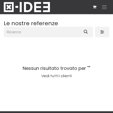
Passa al contenuto
Le nostre referenze
Nessun risultato trovato per "
"
Vedi tutti i clienti