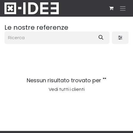
Passa al contenuto
Le nostre referenze
Nessun risultato trovato per "
"
Vedi tutti i clienti